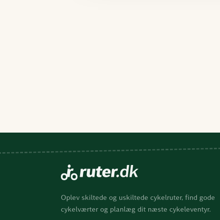
Oplev skiltede og uskiltede cykelruter, find gode
cykelværter og planlæg dit næste cykeleventyr.