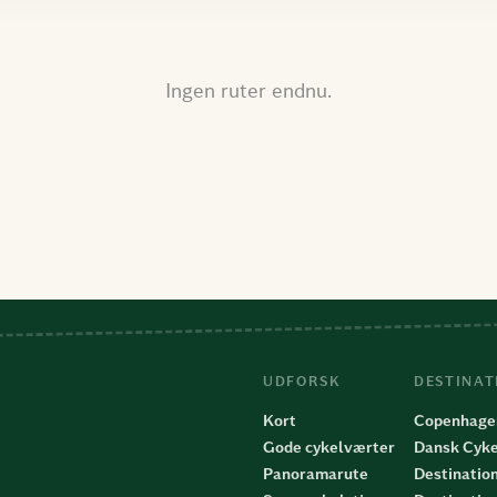
Ingen ruter endnu.
UDFORSK
DESTINAT
Kort
Copenhage
Gode cykelværter
Dansk Cyke
Panoramarute
Destinatio