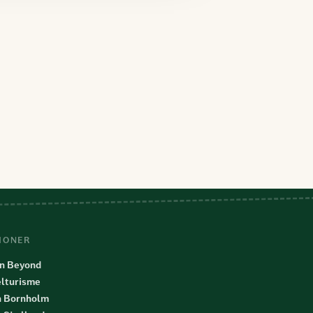
IONER
n Beyond
lturisme
n Bornholm