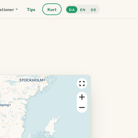
ationer
Tips
Kort
DA
EN
DE