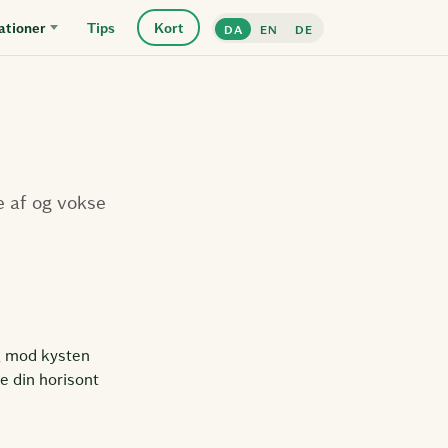
ationer
Tips
Kort
DA
EN
DE
e af og vokse
g mod kysten
de din horisont