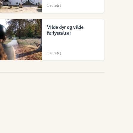
1 rute(r)
Vilde dyr og vilde
forlystelser
1 rute(r)