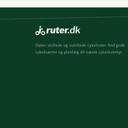
Oplev skiltede og uskiltede cykelruter, find gode
cykelværter og planlæg dit næste cykeleventyr.