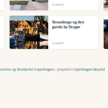
1 rute(r)
Strandenge og den
gamle by Dragør
1 rute(r)
turisme og
Wonderful Copenhagen
, i projektet
Copenhagen Beyond