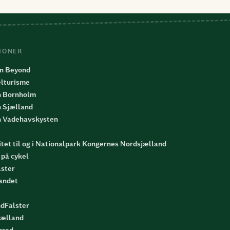
IONER
n Beyond
lturisme
n Bornholm
n Sjælland
n Vadehavskysten
tet til og i Nationalpark Kongernes Nordsjælland
på cykel
lster
landet
ndFalster
jælland
rred