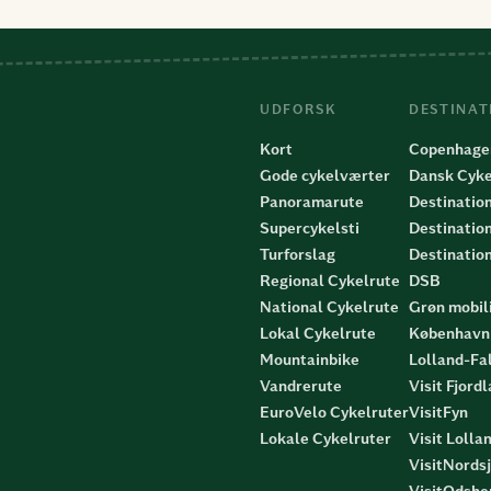
UDFORSK
DESTINAT
Kort
Copenhage
Gode cykelværter
Dansk Cyke
Panoramarute
Destinatio
Supercykelsti
Destinatio
Turforslag
Destinatio
Regional Cykelrute
DSB
National Cykelrute
Grøn mobili
Lokal Cykelrute
København 
Mountainbike
Lolland-Fa
Vandrerute
Visit Fjord
EuroVelo Cykelruter
VisitFyn
Lokale Cykelruter
Visit Lolla
VisitNords
VisitOdshe