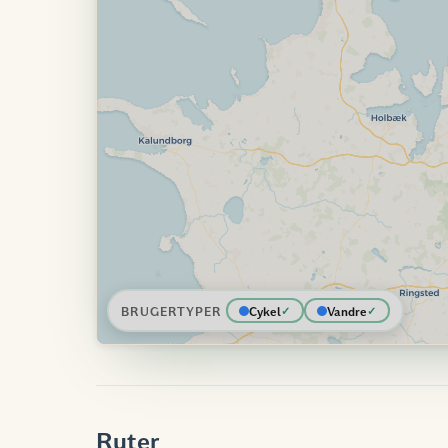
BRUGERTYPER
Cykel
Vandre
Ruter