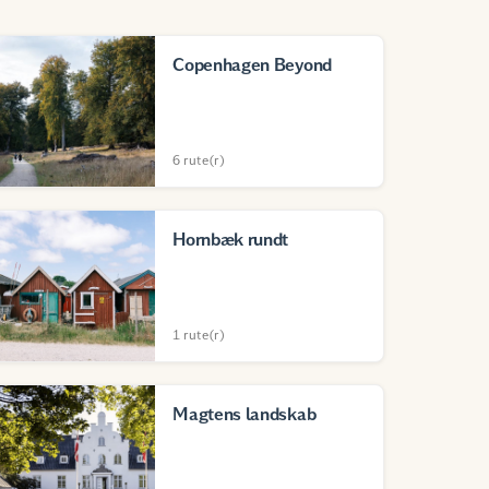
Copenhagen Beyond
6 rute(r)
Hornbæk rundt
1 rute(r)
Magtens landskab