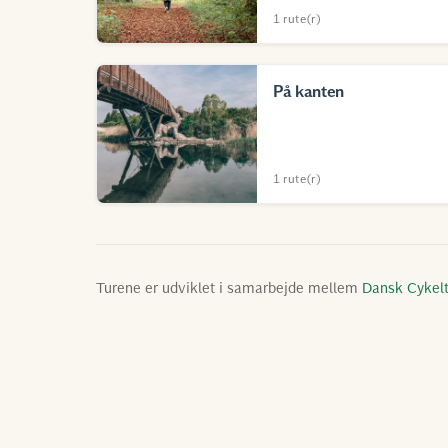
1 rute(r)
På kanten
1 rute(r)
Turene er udviklet i samarbejde mellem
Dansk Cykel