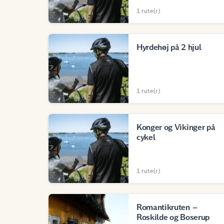
1 rute(r)
Hyrdehøj på 2 hjul
1 rute(r)
Konger og Vikinger på
cykel
1 rute(r)
Romantikruten –
Roskilde og Boserup