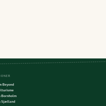
IONER
n Beyond
lturisme
n Bornholm
n Sjælland