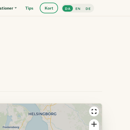
ationer
Tips
Kort
DA
EN
DE