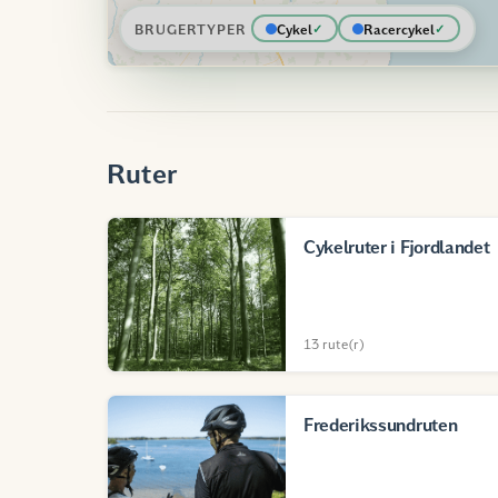
BRUGERTYPER
Cykel
Racercykel
Ruter
Cykelruter i Fjordlandet
13 rute(r)
Frederikssundruten