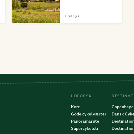
1 rute(r)
UDFORSK
DESTINAT
Kort
Copenhage
Gode cykelværter
Dansk Cyke
Panoramarute
Destinatio
Supercykelsti
Destinatio