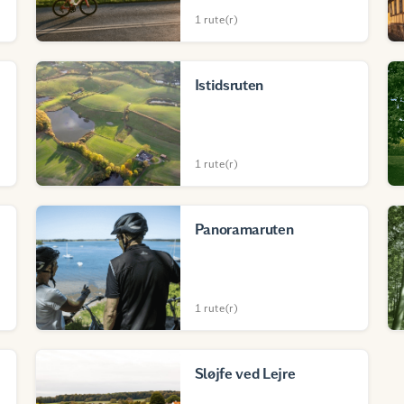
1 rute(r)
Istidsruten
1 rute(r)
Panoramaruten
1 rute(r)
Sløjfe ved Lejre