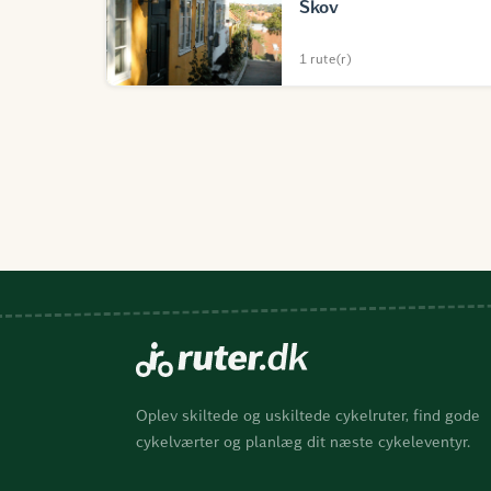
Skov
1 rute(r)
Oplev skiltede og uskiltede cykelruter, find gode
cykelværter og planlæg dit næste cykeleventyr.