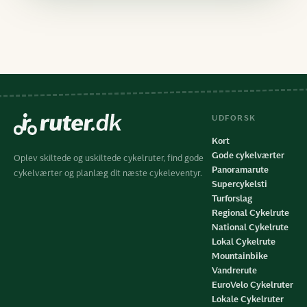
UDFORSK
Kort
Gode cykelværter
Oplev skiltede og uskiltede cykelruter, find gode
Panoramarute
cykelværter og planlæg dit næste cykeleventyr.
Supercykelsti
Turforslag
Regional Cykelrute
National Cykelrute
Lokal Cykelrute
Mountainbike
Vandrerute
EuroVelo Cykelruter
Lokale Cykelruter