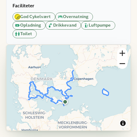
Faciliteter
God Cykelvært
Overnatning
Opladning
Drikkevand
Luftpumpe
Toilet