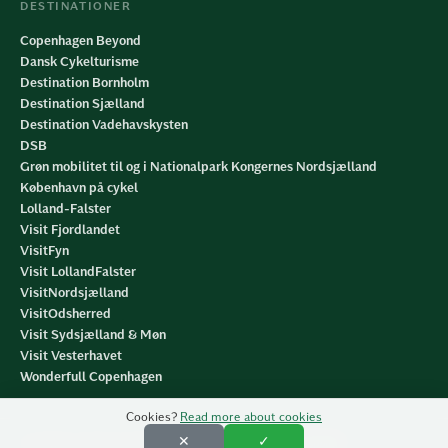
DESTINATIONER
Copenhagen Beyond
Dansk Cykelturisme
Destination Bornholm
Destination Sjælland
Destination Vadehavskysten
DSB
Grøn mobilitet til og i Nationalpark Kongernes Nordsjælland
København på cykel
Lolland-Falster
Visit Fjordlandet
VisitFyn
Visit LollandFalster
VisitNordsjælland
VisitOdsherred
Visit Sydsjælland & Møn
Visit Vesterhavet
Wonderfull Copenhagen
Cookies?
Read more about cookies
✕
✓
Et projekt af Dansk Cykelturisme
cykelturisme.dk
Privatlivspolitik