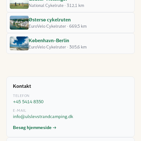
National Cykelrute · 312,1 km
Østersø cykelruten
EuroVelo Cykelruter · 669,5 km
København-Berlin
EuroVelo Cykelruter · 305,6 km
Kontakt
TELEFON
+45 5414 8350
E-MAIL
info@ulslevstrandcamping.dk
Besøg hjemmeside →