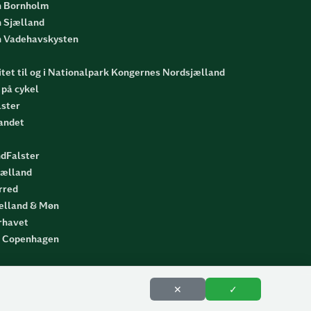
n Bornholm
n Sjælland
n Vadehavskysten
tet til og i Nationalpark Kongernes Nordsjælland
på cykel
lster
landet
ndFalster
jælland
rred
jælland & Møn
erhavet
l Copenhagen
✕
✓