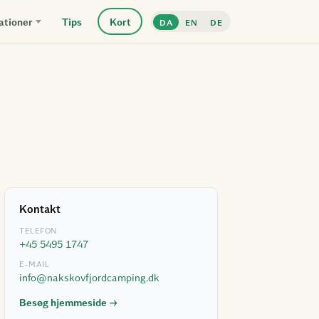
ationer
Tips
Kort
DA
EN
DE
Kontakt
TELEFON
+45 5495 1747
E-MAIL
info@nakskovfjordcamping.dk
Besøg hjemmeside →