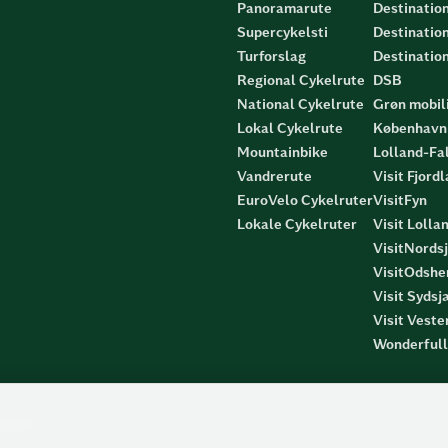
Panoramarute
Destinatio
Supercykelsti
Destinatio
Turforslag
Destinatio
Regional Cykelrute
DSB
National Cykelrute
Grøn mobili
Lokal Cykelrute
København 
Mountainbike
Lolland-Fa
Vandrerute
Visit Fjord
EuroVelo Cykelruter
VisitFyn
Lokale Cykelruter
Visit Lolla
VisitNords
VisitOdshe
Visit Syds
Visit Vest
Wonderful
spolitik