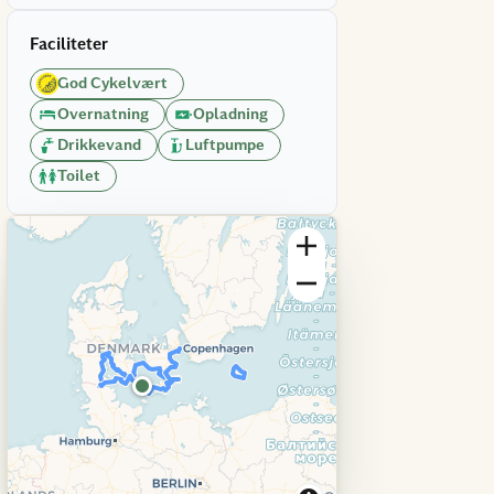
Faciliteter
God Cykelvært
Overnatning
Opladning
Drikkevand
Luftpumpe
Toilet