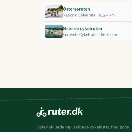
Østersøruten
National Cykelrute · 912,4 km
Østersø cykelruten
EuroVelo Cykelruter · 669,5 km
Oplev skiltede og uskiltede cykelruter, find gode