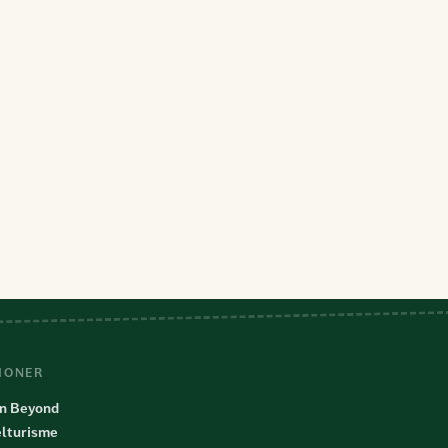
IONER
n Beyond
lturisme