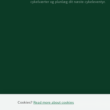
cykelværter og planlæg dit næste cykeleventyr.
Cookies?
Read more about cookies
Et projekt af Dansk Cykelturisme
cykelturisme.dk
Privatliv