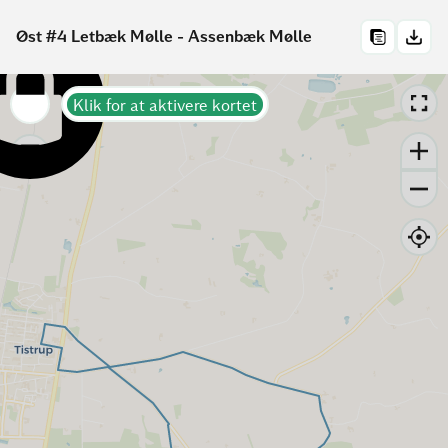
Øst #4 Letbæk Mølle - Assenbæk Mølle
Klik for at aktivere kortet