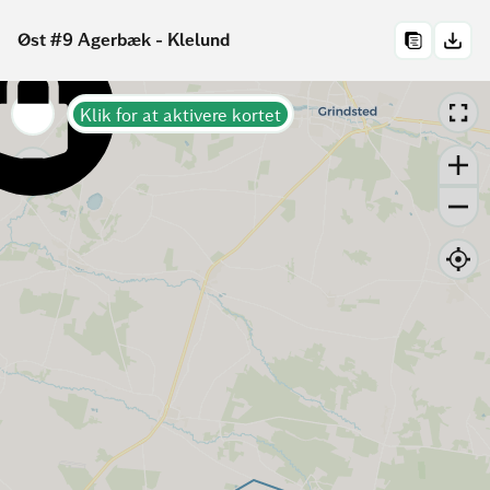
Øst #9 Agerbæk - Klelund
Klik for at aktivere kortet