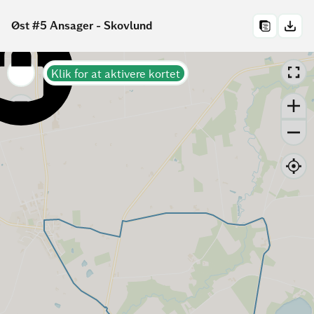
Øst #5 Ansager - Skovlund
Klik for at aktivere kortet