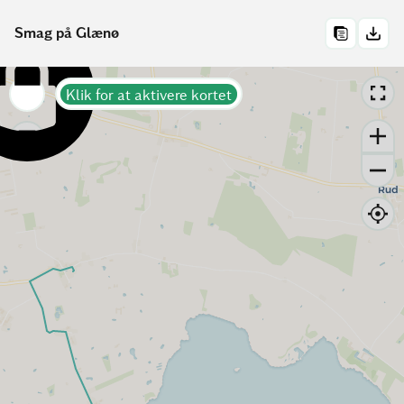
Smag på Glænø
Klik for at aktivere kortet