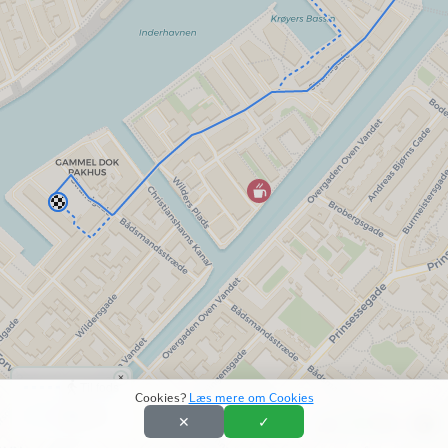
×
Til fods
Cookies?
Læs mere om Cookies
Cykel
✕
✓